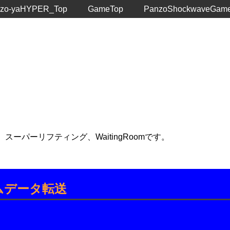
zo-yaHYPER_Top
GameTop
PanzoShockwaveGam
ーパーリフティング、WaitingRoomです。
ムデータ転送