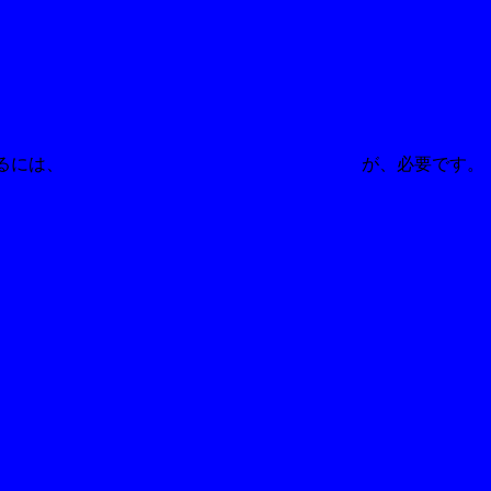
るには、
【ぱんぞう屋専用shockwave player】
が、必要です。