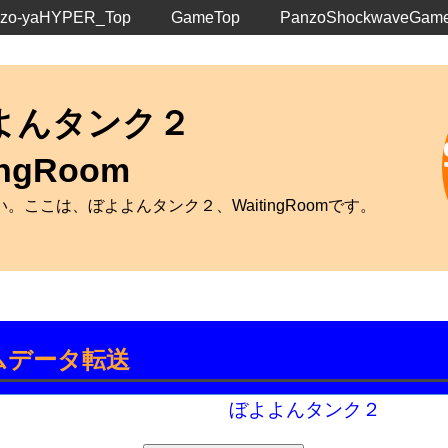
zo-yaHYPER_Top
GameTop
PanzoShockwaveGam
よんタンク２
ingRoom
。ここは、ぼよよんタンク２、WaitingRoomです。
ムデータ転送
ぼよよんタンク２