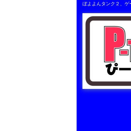
ぼよよんタンク２、ゲ